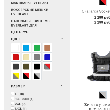
МАКИВАРЫ EVERLAST
БОКСЕРСКИЕ МЕШКИ
Скакалка Socket
EVERLAST
2 299 руб
НАПОЛЬНЫЕ СИСТЕМЫ
2 299 руб
EVERLAST ДЛЯ
ЕДИНОБОРСТВ
ЦЕНА РУБ.
ЦЕПИ, ПОДВЕСЫ И СТЕНДЫ
ЦВЕТ
EVERLAST
ТАЙМЕРЫ СПОРТИВНЫЕ
СУВЕНИРЫ EVERLAST
БАНДАЖИ EVERLAST
ЗАЩИТА НОГ EVERLAST
ШЛЕМЫ EVERLAST
БОКСЕРСКИЕ И MMA
РАЗМЕР
БРЮКИ
ТОЛСТОВКИ
S (
10
)
130*70см (
1
)
ФУТБОЛКИ
2XL (
2
)
Жилет с утяже
ШАПКИ
L/XL (
1
)
F.I.T. 40LB (