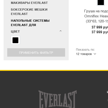
МАКИВАРЫ EVERLAST
БОКСЕРСКИЕ МЕШКИ
Груша на под
EVERLAST
Omniflex Hea
НАПОЛЬНЫЕ СИСТЕМЫ
(33*63, 120-1
EVERLAST ДЛЯ
37 999 ру
ЕДИНОБОРСТВ
ЦВЕТ
37 999 ру
ЦЕПИ, ПОДВЕСЫ И СТЕНДЫ
EVERLAST
ТАЙМЕРЫ СПОРТИВНЫЕ
Показать по:
СУВЕНИРЫ EVERLAST
БАНДАЖИ EVERLAST
ЗАЩИТА НОГ EVERLAST
ШЛЕМЫ EVERLAST
БОКСЕРСКИЕ И MMA
БРЮКИ
ТОЛСТОВКИ
ФУТБОЛКИ
ШАПКИ