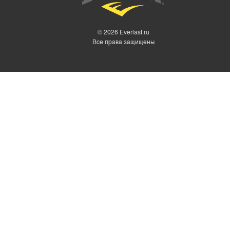
ШОРТЫ
БЕЛЬЕ
© 2026 Everlast.ru
MMA
Все права защищены
МАЙКИ ДЛЯ БОКСА
ТРУСЫ БОКСЕРСКИЕ
ХАЛАТЫ И ЖАКЕТЫ
БОКСЕРКИ
ТЕЙПЫ
КОСТЮМЫ-САУНЫ EVERLAST
ПОЛОТЕНЦА EVERLAST
РАЗНОЕ EVERLAST
СКАКАЛКИ EVERLAST