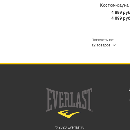
Костюм-сауна 
ШОРТЫ
4 899 руб
БЕЛЬЕ
4 899 руб
MMA
МАЙКИ ДЛЯ БОКСА
ТРУСЫ БОКСЕРСКИЕ
Показать по:
ХАЛАТЫ И ЖАКЕТЫ
БОКСЕРКИ
ТЕЙПЫ
КОСТЮМЫ-САУНЫ EVERLAST
ПОЛОТЕНЦА EVERLAST
РАЗНОЕ EVERLAST
СКАКАЛКИ EVERLAST
© 2026 Everlast.ru