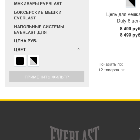
МАКИВАРЫ EVERLAST
БОКСЕРСКИЕ МЕШКИ
Цепь для мешк
EVERLAST
Duty 6 це
НАПОЛЬНЫЕ СИСТЕМЫ
8 499 руб
EVERLAST ДЛЯ
8 499 руб
ЕДИНОБОРСТВ
ЦЕНА РУБ.
ЦЕПИ, ПОДВЕСЫ И СТЕНДЫ
ЦВЕТ
EVERLAST
ТАЙМЕРЫ СПОРТИВНЫЕ
Показать по:
СУВЕНИРЫ EVERLAST
БАНДАЖИ EVERLAST
ЗАЩИТА НОГ EVERLAST
ШЛЕМЫ EVERLAST
БОКСЕРСКИЕ И MMA
БРЮКИ
ТОЛСТОВКИ
ФУТБОЛКИ
ШАПКИ