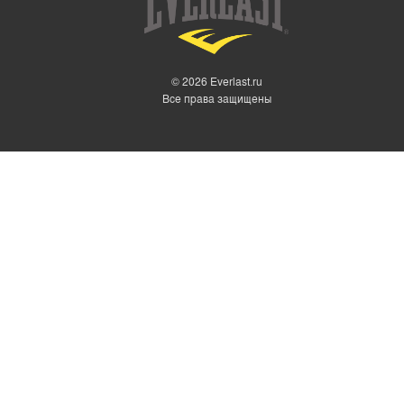
ШОРТЫ
БЕЛЬЕ
MMA
© 2026 Everlast.ru
МАЙКИ ДЛЯ БОКСА
Все права защищены
ТРУСЫ БОКСЕРСКИЕ
ХАЛАТЫ И ЖАКЕТЫ
БОКСЕРКИ
ТЕЙПЫ
КОСТЮМЫ-САУНЫ EVERLAST
ПОЛОТЕНЦА EVERLAST
РАЗНОЕ EVERLAST
СКАКАЛКИ EVERLAST