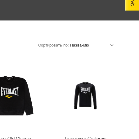
Сортировать по:
от Old Classic
Толстовка California