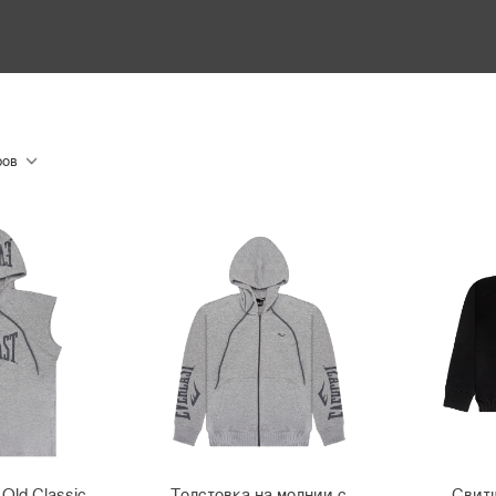
Old Classic
Толстовка на молнии с
Свитш