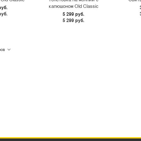
L
S
M
L
XL
S
капюшоном Old Classic
руб.
руб.
5 299 руб.
5 299 руб.