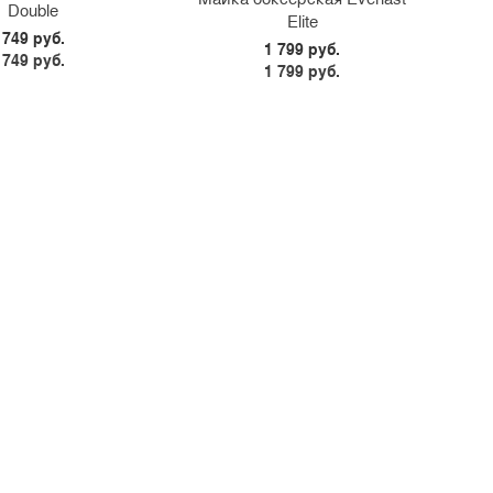
<
34
36
38
44
>
46
48
50
Double
Elite
749 руб.
1 799 руб.
749 руб.
1 799 руб.