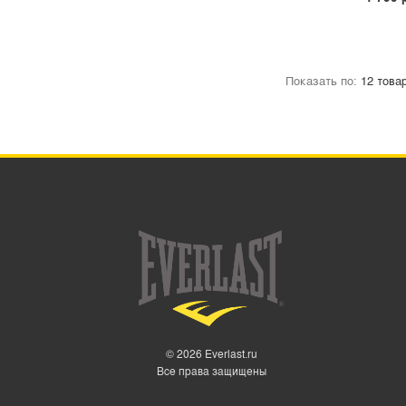
MMA
МАЙКИ ДЛЯ БОКСА
ТРУСЫ БОКСЕРСКИЕ
Показать по:
ХАЛАТЫ И ЖАКЕТЫ
БОКСЕРКИ
ТЕЙПЫ
КОСТЮМЫ-САУНЫ EVERLAST
ПОЛОТЕНЦА EVERLAST
РАЗНОЕ EVERLAST
СКАКАЛКИ EVERLAST
© 2026 Everlast.ru
Все права защищены