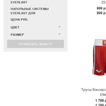
23
EVERLAST
999 р
НАПОЛЬНЫЕ СИСТЕМЫ
999 р
EVERLAST ДЛЯ
ЕДИНОБОРСТВ
ЦЕНА РУБ.
ЦЕПИ, ПОДВЕСЫ И СТЕНДЫ
ЦВЕТ
EVERLAST
РАЗМЕР
ТАЙМЕРЫ СПОРТИВНЫЕ
СУВЕНИРЫ EVERLAST
БАНДАЖИ EVERLAST
ЗАЩИТА НОГ EVERLAST
ШЛЕМЫ EVERLAST
БОКСЕРСКИЕ И MMA
БРЮКИ
ТОЛСТОВКИ
ФУТБОЛКИ
Трусы боксерс
<
34
36
ШАПКИ
Elit
ШОРТЫ
1 799 
1 799 
БЕЛЬЕ