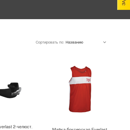
Сортировать по:
erlast 2-челюст.
Майка боксерская Everlast