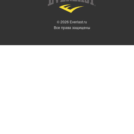
ШОРТЫ
БЕЛЬЕ
MMA
© 2026 Everlast.ru
Все права защищены
МАЙКИ ДЛЯ БОКСА
ТРУСЫ БОКСЕРСКИЕ
ХАЛАТЫ И ЖАКЕТЫ
БОКСЕРКИ
ТЕЙПЫ
КОСТЮМЫ-САУНЫ EVERLAST
ПОЛОТЕНЦА EVERLAST
РАЗНОЕ EVERLAST
СКАКАЛКИ EVERLAST