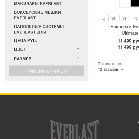
МАКИВАРЫ EVERLAST
БОКСЕРСКИЕ МЕШКИ
EVERLAST
<
38
39
40
Боксерки Eve
НАПОЛЬНЫЕ СИСТЕМЫ
EVERLAST ДЛЯ
Ultimate
ЕДИНОБОРСТВ
ЦЕНА РУБ.
11 499 ру
ЦЕПИ, ПОДВЕСЫ И СТЕНДЫ
11 499 ру
ЦВЕТ
EVERLAST
РАЗМЕР
ТАЙМЕРЫ СПОРТИВНЫЕ
Показать по:
СУВЕНИРЫ EVERLAST
БАНДАЖИ EVERLAST
ЗАЩИТА НОГ EVERLAST
ШЛЕМЫ EVERLAST
БОКСЕРСКИЕ И MMA
БРЮКИ
ТОЛСТОВКИ
ФУТБОЛКИ
ШАПКИ