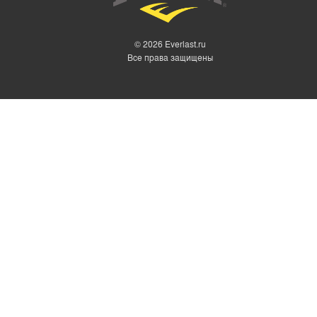
ШОРТЫ
БЕЛЬЕ
© 2026 Everlast.ru
MMA
Все права защищены
МАЙКИ ДЛЯ БОКСА
ТРУСЫ БОКСЕРСКИЕ
ХАЛАТЫ И ЖАКЕТЫ
БОКСЕРКИ
ТЕЙПЫ
КОСТЮМЫ-САУНЫ EVERLAST
ПОЛОТЕНЦА EVERLAST
РАЗНОЕ EVERLAST
СКАКАЛКИ EVERLAST