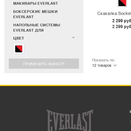
МАКИВАРЫ EVERLAST
БОКСЕРСКИЕ МЕШКИ
Скакалка Socket
EVERLAST
2 299 руб
НАПОЛЬНЫЕ СИСТЕМЫ
2 299 руб
EVERLAST ДЛЯ
ЕДИНОБОРСТВ
ЦВЕТ
ЦЕПИ, ПОДВЕСЫ И СТЕНДЫ
EVERLAST
ТАЙМЕРЫ СПОРТИВНЫЕ
Показать по:
СУВЕНИРЫ EVERLAST
БАНДАЖИ EVERLAST
ЗАЩИТА НОГ EVERLAST
ШЛЕМЫ EVERLAST
БОКСЕРСКИЕ И MMA
БРЮКИ
ТОЛСТОВКИ
ФУТБОЛКИ
ШАПКИ