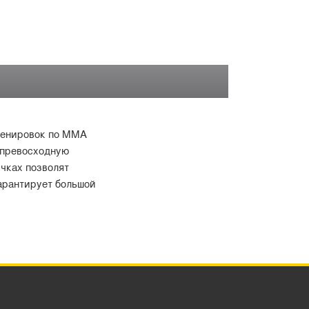
тренировок по MMA
 превосходную
чках позволят
гарантирует большой