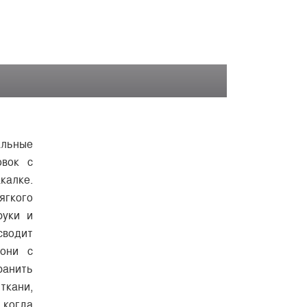
альные
овок с
калке.
ягкого
руки и
сводит
дони с
ранить
ткани,
 когда