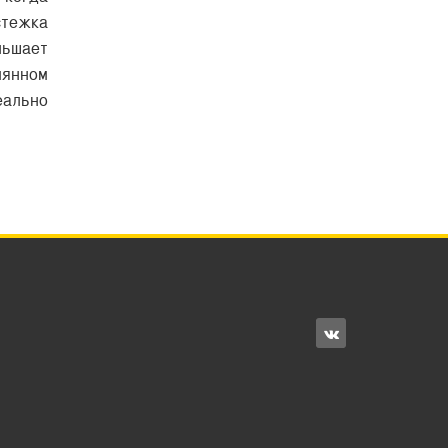
стежка
ньшает
мянном
еально