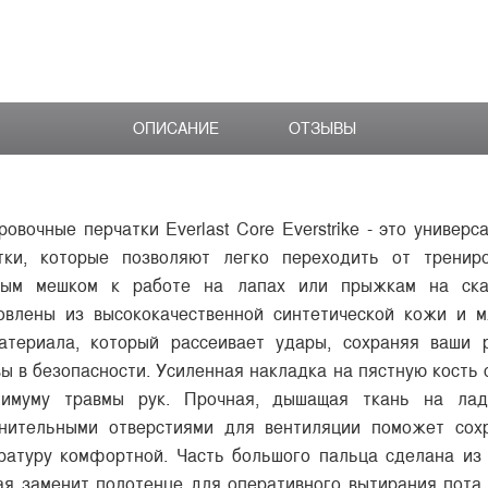
ОПИСАНИЕ
ОТЗЫВЫ
ровочные перчатки Everlast Core Everstrike - это универс
тки, которые позволяют легко переходить от тренир
ым мешком к работе на лапах или прыжкам на ска
овлены из высококачественной синтетической кожи и м
атериала, который рассеивает удары, сохраняя ваши 
вы в безопасности. Усиленная накладка на пястную кость 
имуму травмы рук. Прочная, дышащая ткань на ла
нительными отверстиями для вентиляции поможет сох
ратуру комфортной. Часть большого пальца сделана из 
ая заменит полотенце для оперативного вытирания пота,