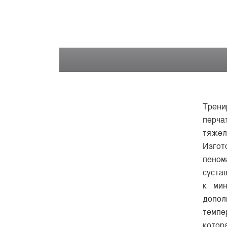
Трени
перча
тяжел
Изгот
пеном
суста
к мин
допол
темпе
котор