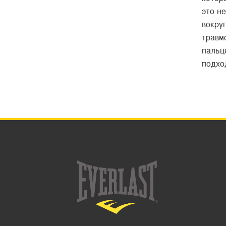
это н
вокру
травм
пальц
подхо