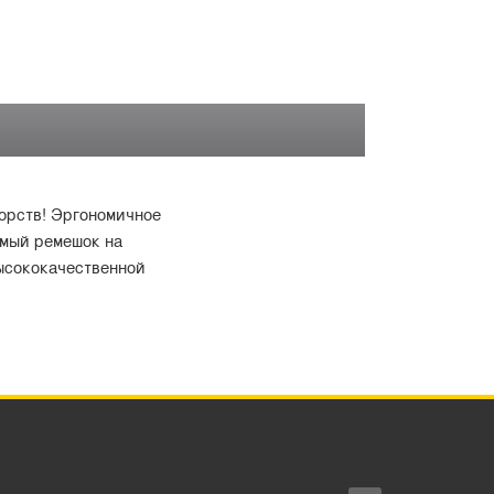
борств! Эргономичное
емый ремешок на
ысококачественной