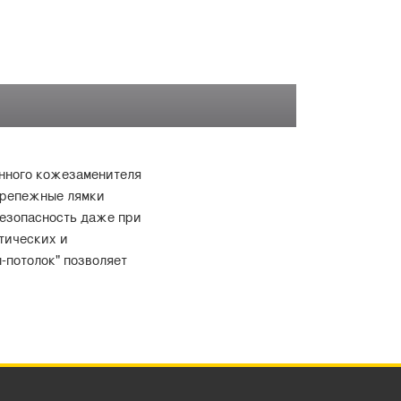
енного кожезаменителя
 Крепежные лямки
безопасность даже при
тических и
-потолок" позволяет